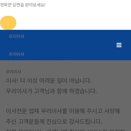
정확한 답변을 받아보세요!
콘
우리이사
텐
인사말
츠
Main
홈
회사소개
인사말
로
우리이사
앞서가는 이사, 최고의 이사서비스!
Men
건
너
우리이사
뛰
이사! 더 이상 어려운 일이 아닙니다.
기
우리이사가 고객님과 함께 하겠습니다.
이사전문 업체 우리이사를 이용해 주시고 사랑해
주신 고객분들께 진심으로 감사드립니다.